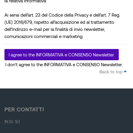
la relativa informativa
Ai sensi dell’art. 23 del Codice della Privacy e dell’art. 7 Reg.
(UE) 2016/679, rispetto all’acquisizione ed al trattamento
dell’indirizzo e-mail per la finalità di invio newsletter,
comunicazioni commerciali e marketing.
I agree to the INFORMATIVA e CONSENSO Newsletter.
I don't agree to the INFORMATIVA e CONSENSO Newsletter.
Back to top
Blocks
PER CONTATTI
IN.SI. Srl