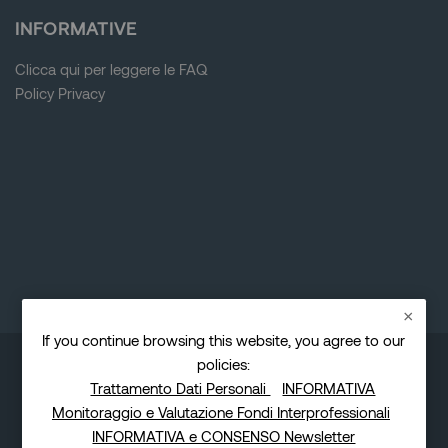
Blocks
INFORMATIVE
Clicca qui per leggere le FAQ
Policy Privacy
Blocks
Blocks
If you continue browsing this website, you agree to our
policies:
© Copyright - IN.SI.
Trattamento Dati Personali
INFORMATIVA
Monitoraggio e Valutazione Fondi Interprofessionali
INFORMATIVA e CONSENSO Newsletter