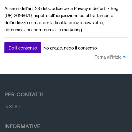
Ai sensi dell’art. 23 del Codice della Privacy e dell’art. 7 Reg.
(UE) 2016/679, rispetto all’acquisizione ed al trattamento
dell’indirizzo e-mail per la finalità di invio newsletter,
comunicazioni commerciali e marketing.
Do il consenso
No grazie, nego il consenso
Torna all'inizio
Blocchi
PER CONTATTI
IN.SI. Srl
Blocchi
INFORMATIVE