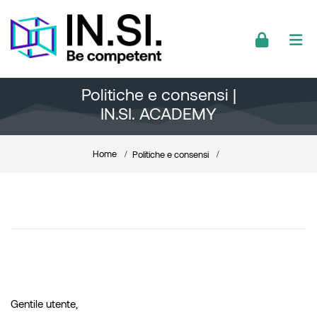
Skip to navigation
Skip to login form
Skip to footer
Vai al contenuto principale
Politiche e consensi |
IN.SI. ACADEMY
Home
Politiche e consensi
Gentile utente,