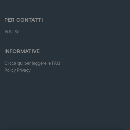
Blocchi
PER CONTATTI
IN.SI. Srl
Blocchi
INFORMATIVE
Clicca qui per leggere le FAQ
Policy Privacy
Blocchi
Blocchi