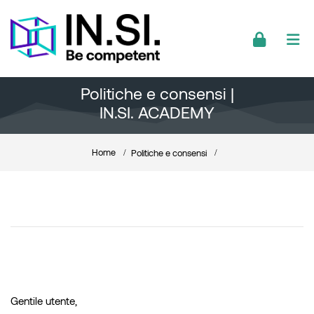
Skip to navigation
Skip to login form
Skip to footer
Vai al contenuto principale
Politiche e consensi |
IN.SI. ACADEMY
Home
Politiche e consensi
Gentile utente,