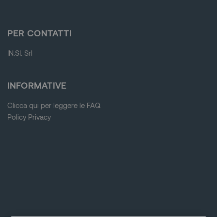
Blocchi
PER CONTATTI
IN.SI. Srl
Blocchi
INFORMATIVE
Clicca qui per leggere le FAQ
Policy Privacy
Blocchi
Blocchi