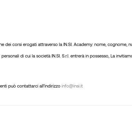
ione dei corsi erogati attraverso la IN.SI. Academy: nome, cognome, nu
personali di cui la società IN.SI. S.r.l. entrerà in possesso, La inviti
nti può contattarci all’indirizzo
info@insi.it